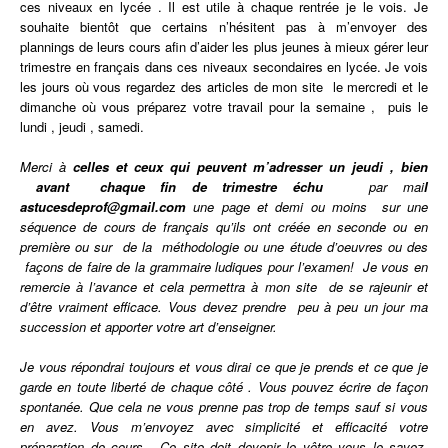
ces niveaux en lycée . Il est utile à chaque rentrée je le vois. Je
souhaite bientôt que certains n’hésitent pas à m’envoyer des
plannings de leurs cours afin d’aider les plus jeunes à mieux gérer leur
trimestre en français dans ces niveaux secondaires en lycée. Je vois
les jours où vous regardez des articles de mon site le mercredi et le
dimanche où vous préparez votre travail pour la semaine , puis le
lundi , jeudi , samedi.
Merci à
celles et ceux qui peuvent m’adresser un jeudi , bien
avant chaque fin de trimestre échu
par mai
l
astucesdeprof@gmail.com
une page et demi ou moins sur une
séquence de cours de français qu’ils ont
créée
en seconde ou en
première ou sur de la méthodologie ou une étude d’oeuvres ou des
façons de faire de la grammaire ludiques pour l’examen! Je vous en
remercie à l’avance et cela permettra à mon site de se rajeunir et
d’être vraiment efficace. Vous devez prendre peu à peu un jour ma
succession et apporter votre art d’enseigner.
Je vous répondrai toujours et vous dirai ce que je prends et ce que je
garde en toute liberté de chaque côté . Vous pouvez écrire de façon
spontanée. Que cela ne vous prenne pas trop de temps sauf si vous
en avez. Vous m’envoyez avec simplicité et efficacité votre
préparation de cours. Ce site doit devenir le vôtre vous le savez.