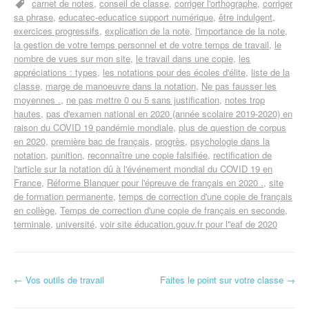
carnet de notes
conseil de classe
corriger l'orthographe
corriger
sa phrase
educatec-educatice support numérique
être indulgent
exercices progressifs
explication de la note
l'importance de la note
la gestion de votre temps personnel et de votre temps de travail
le
nombre de vues sur mon site
le travail dans une copie
les
appréciations : types
les notations pour des écoles d'élite
liste de la
classe
marge de manoeuvre dans la notation
Ne pas fausser les
moyennes .
ne pas mettre 0 ou 5 sans justification
notes trop
hautes
pas d'examen national en 2020 (année scolaire 2019-2020) en
raison du COVID 19 pandémie mondiale
plus de question de corpus
en 2020
première bac de français
progrès
psychologie dans la
notation
punition
reconnaître une copie falsifiée
rectification de
l'article sur la notation dû à l'événement mondial du COVID 19 en
France
Réforme Blanquer pour l'épreuve de français en 2020 .
site
de formation permanente
temps de correction d'une copie de français
en collège
Temps de correction d'une copie de français en seconde
terminale
université
voir site éducation.gouv.fr pour l''eaf de 2020
←
Vos outils de travail
Faites le point sur votre classe
→
Navigation d'article