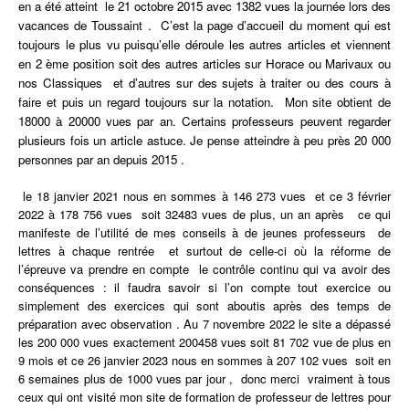
en a été atteint le 21 octobre 2015 avec 1382 vues la journée lors des
vacances de Toussaint .
C’est la page d’accueil du moment qui est
toujours le plus vu puisqu’elle déroule les autres articles et viennent
en 2 ème position soit des autres articles sur Horace ou Marivaux ou
nos Classiques et d’autres sur des sujets à traiter ou des cours à
faire et puis un regard toujours sur la notation. Mon site obtient de
18000 à 20000 vues par an. Certains professeurs peuvent regarder
plusieurs fois un article astuce. Je pense atteindre à peu près 20 000
personnes par an depuis 2015 .
le 18 janvier 2021 nous en sommes à 146 273 vues et ce 3 février
2022 à 178 756 vues soit 32483 vues de plus, un an après ce qui
manifeste de l’utilité de mes conseils à de jeunes professeurs de
lettres à chaque rentrée et surtout de celle-ci où la réforme de
l’épreuve va prendre en compte le contrôle continu qui va avoir des
conséquences : il faudra savoir si l’on compte tout exercice ou
simplement des exercices qui sont aboutis après des temps de
préparation avec observation . Au 7 novembre 2022 le site a dépassé
les 200 000 vues exactement 200458 vues soit 81 702 vue de plus en
9 mois et ce 26 janvier 2023 nous en sommes à 207 102 vues soit en
6 semaines plus de 1000 vues par jour , donc merci vraiment à tous
ceux qui ont visité mon site de formation de professeur de lettres pour