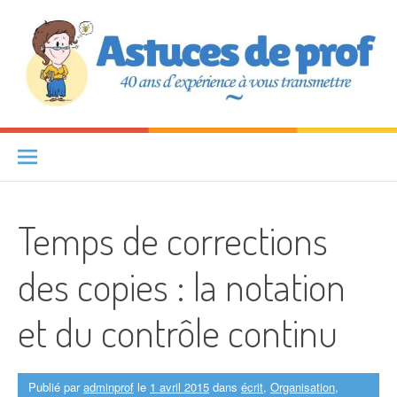
Aller au contenu
Astuces de prof
40 ANS D'EXPÉRIENCE À VOUS TRANSMETTRE
Temps de corrections
des copies : la notation
et du contrôle continu
Publié par
adminprof
le
1 avril 2015
dans
écrit
,
Organisation
,