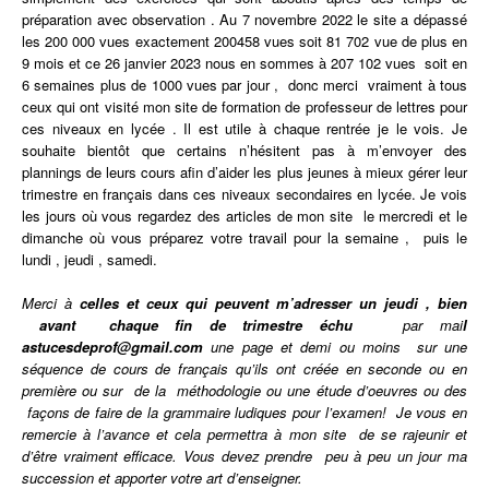
préparation avec observation . Au 7 novembre 2022 le site a dépassé
les 200 000 vues exactement 200458 vues soit 81 702 vue de plus en
9 mois et ce 26 janvier 2023 nous en sommes à 207 102 vues soit en
6 semaines plus de 1000 vues par jour , donc merci vraiment à tous
ceux qui ont visité mon site de formation de professeur de lettres pour
ces niveaux en lycée . Il est utile à chaque rentrée je le vois. Je
souhaite bientôt que certains n’hésitent pas à m’envoyer des
plannings de leurs cours afin d’aider les plus jeunes à mieux gérer leur
trimestre en français dans ces niveaux secondaires en lycée. Je vois
les jours où vous regardez des articles de mon site le mercredi et le
dimanche où vous préparez votre travail pour la semaine , puis le
lundi , jeudi , samedi.
Merci à
celles et ceux qui peuvent m’adresser un jeudi , bien
avant chaque fin de trimestre échu
par mai
l
astucesdeprof@gmail.com
une page et demi ou moins sur une
séquence de cours de français qu’ils ont
créée
en seconde ou en
première ou sur de la méthodologie ou une étude d’oeuvres ou des
façons de faire de la grammaire ludiques pour l’examen! Je vous en
remercie à l’avance et cela permettra à mon site de se rajeunir et
d’être vraiment efficace. Vous devez prendre peu à peu un jour ma
succession et apporter votre art d’enseigner.