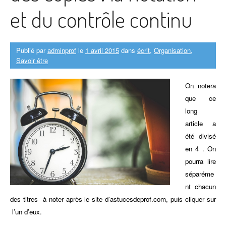
et du contrôle continu
Publié par
adminprof
le
1 avril 2015
dans
écrit
,
Organisation
,
Savoir être
On notera
que ce
long
article a
été divisé
en 4 . On
pourra lire
séparéme
nt chacun
des titres à noter après le site d’astucesdeprof.com, puis cliquer sur
l’un d’eux.