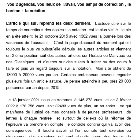
vos 2 agendas, vos lieux de travail, vos temps de correction , le
barème : la notation.
L’article qui suit reprend les deux derniers.
L’astuce utile sur le
temps
de corrections des copies : la notation est le plus visité. le pic
en a été atteint le 21 octobre 2015 avec 1382 vues la journée lors des
vacances de Toussaint .
C’est la page d’accueil du moment qui est
toujours le plus vu puisqu’elle déroule les autres articles et viennent
en 2 ème position soit des autres articles sur Horace ou Marivaux ou
nos Classiques et d’autres sur des sujets à traiter ou des cours à
faire et puis un regard toujours sur la notation. Mon site obtient de
18000 à 20000 vues par an. Certains professeurs peuvent regarder
plusieurs fois un article astuce. Je pense atteindre à peu près 20 000
personnes par an depuis 2015 .
le 18 janvier 2021 nous en sommes à 146 273 vues et ce 3 février
2022 à 178 756 vues soit 32483 vues de plus, un an après ce qui
manifeste de l’utilité de mes conseils à de jeunes professeurs de
lettres à chaque rentrée et surtout de celle-ci où la réforme de
l’épreuve va prendre en compte le contrôle continu qui va avoir des
conséquences : il faudra savoir si l’on compte tout exercice ou
simplement des exercices qui sont aboutis après des temps de