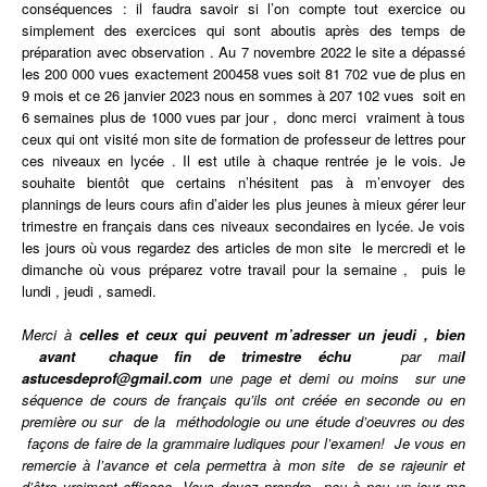
conséquences : il faudra savoir si l’on compte tout exercice ou
simplement des exercices qui sont aboutis après des temps de
préparation avec observation . Au 7 novembre 2022 le site a dépassé
les 200 000 vues exactement 200458 vues soit 81 702 vue de plus en
9 mois et ce 26 janvier 2023 nous en sommes à 207 102 vues soit en
6 semaines plus de 1000 vues par jour , donc merci vraiment à tous
ceux qui ont visité mon site de formation de professeur de lettres pour
ces niveaux en lycée . Il est utile à chaque rentrée je le vois. Je
souhaite bientôt que certains n’hésitent pas à m’envoyer des
plannings de leurs cours afin d’aider les plus jeunes à mieux gérer leur
trimestre en français dans ces niveaux secondaires en lycée. Je vois
les jours où vous regardez des articles de mon site le mercredi et le
dimanche où vous préparez votre travail pour la semaine , puis le
lundi , jeudi , samedi.
Merci à
celles et ceux qui peuvent m’adresser un jeudi , bien
avant chaque fin de trimestre échu
par mai
l
astucesdeprof@gmail.com
une page et demi ou moins sur une
séquence de cours de français qu’ils ont
créée
en seconde ou en
première ou sur de la méthodologie ou une étude d’oeuvres ou des
façons de faire de la grammaire ludiques pour l’examen! Je vous en
remercie à l’avance et cela permettra à mon site de se rajeunir et
d’être vraiment efficace. Vous devez prendre peu à peu un jour ma