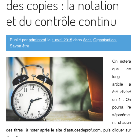
des copies : la notation
et du contrôle continu
Publié par
adminprof
le
1 avril 2015
dans
écrit
,
Organisation
,
Savoir être
On notera
que ce
long
article a
été divisé
en 4 . On
pourra lire
séparéme
nt chacun
des titres à noter après le site d’astucesdeprof.com, puis cliquer sur