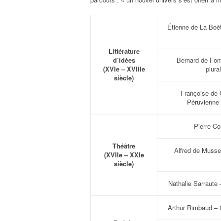
Étienne de La Boét
Littérature
d’idées
Bernard de Font
(XVIe – XVIIIe
plura
siècle)
Françoise de G
Péruvienne
Pierre Co
Théâtre
Alfred de Musse
(XVIIe – XXIe
siècle)
Nathalie Sarraute 
Arthur Rimbaud – 