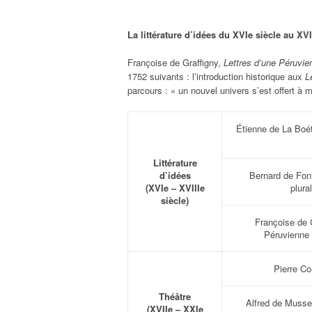
La littérature d’idées du XVIe siècle au XVI
Françoise de Graffigny,
Lettres d’une Péruvi
1752 suivants : l’introduction historique aux
L
parcours : « un nouvel univers s’est offert à 
Étienne de La Boét
Littérature
d’idées
Bernard de Font
(XVIe – XVIIIe
plura
siècle)
Françoise de G
Péruvienne
Pierre Co
Théâtre
Alfred de Musse
(XVIIe – XXIe