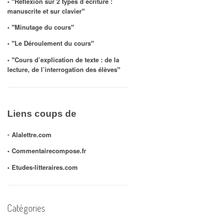
◦ "Réflexion sur 2 types d’écriture :
manuscrite et sur clavier"
◦ "Minutage du cours"
◦ "Le Déroulement du cours"
◦ "Cours d’explication de texte : de la
lecture, de l’interrogation des élèves"
Liens coups de
◦
Alalettre.com
◦ Commentairecompose.fr
◦
Etudes-litteraires.com
Catégories