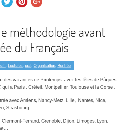
ne méthodologie avant
pée du Français
crit
,
Lectures
,
oral
,
Organisation
,
Rentrée
rée des vacances de Printemps avec les fêtes de Pâques
qui a Paris , Créteil, Montpellier, Toulouse et la Corse .
trée avec Amiens, Nancy-Metz, Lille, Nantes, Nice,
en, Strasbourg .
Clermont-Ferrand, Grenoble, Dijon, Limoges, Lyon,
ine…