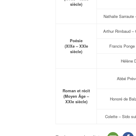
siècle)
Nathalie Sarraute 
Arthur Rimbaud – 
Poésie
(XIXe – XXIe
Francis Ponge 
siècle)
Hélène D
Abbé Prév
Roman et récit
(Moyen Âge –
Honoré de Bal
XXIe siècle)
Colette – Sido sui