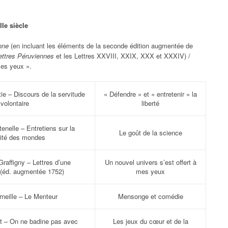
IIe siècle
enne
(en incluant les éléments de la seconde édition augmentée de
ettres Péruviennes
et les Lettres XXVIII, XXIX, XXX et XXXIV) /
mes yeux ».
ie – Discours de la servitude
« Défendre » et « entretenir » la
volontaire
liberté
enelle – Entretiens sur la
Le goût de la science
lité des mondes
raffigny – Lettres d’une
Un nouvel univers s’est offert à
 (éd. augmentée 1752)
mes yeux
rneille – Le Menteur
Mensonge et comédie
t – On ne badine pas avec
Les jeux du cœur et de la