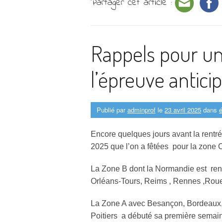
Partager cet article :
Rappels pour u
l’épreuve antici
Publié par
adminprof
le
23 avril 2025
dans
é
Encore quelques jours avant la rent
2025 que l’on a fêtées pour la zone C 
La Zone B dont la Normandie est ren
Orléans-Tours, Reims , Rennes ,Rou
La Zone A avec Besançon, Bordeaux, 
Poitiers a débuté sa première sema