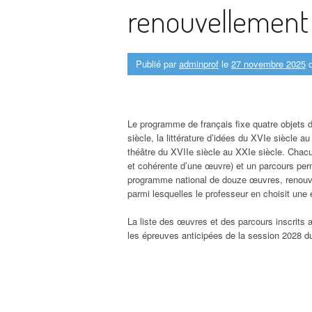
renouvellement
Publié par
adminprof
le
27 novembre 2025
d
Le programme de français fixe quatre objets d
siècle, la littérature d’idées du XVIe siècle a
théâtre du XVIIe siècle au XXIe siècle. Chac
et cohérente d’une œuvre) et un parcours perm
programme national de douze œuvres, renouvelé
parmi lesquelles le professeur en choisit une
La liste des œuvres et des parcours inscrit
les épreuves anticipées de la session 2028 du