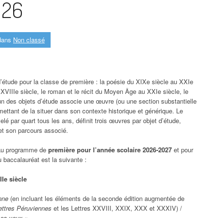
026
ans
Non classé
’étude pour la classe de première : la poésie du XIXe siècle au XXIe
u XVIIIe siècle, le roman et le récit du Moyen Âge au XXIe siècle, le
un des objets d’étude associe une œuvre (ou une section substantielle
ettant de la situer dans son contexte historique et générique. Le
 par quart tous les ans, définit trois œuvres par objet d’étude,
 et son parcours associé.
s au programme de
première pour l’année scolaire
2026‑2027
et pour
 baccalauréat est la suivante :
IIe siècle
enne
(en incluant les éléments de la seconde édition augmentée de
ettres Péruviennes
et les Lettres XXVIII, XXIX, XXX et XXXIV) /
mes yeux ».