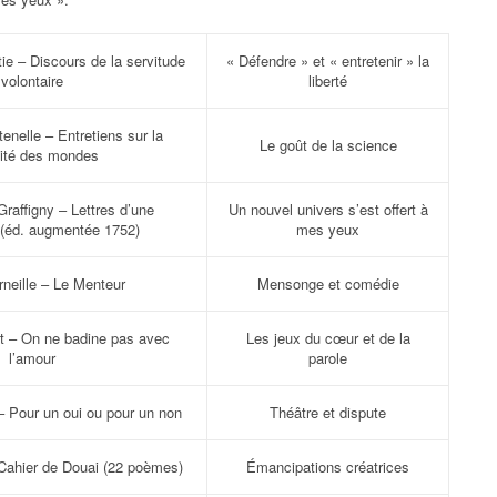
ie – Discours de la servitude
« Défendre » et « entretenir » la
volontaire
liberté
enelle – Entretiens sur la
Le goût de la science
lité des mondes
raffigny – Lettres d’une
Un nouvel univers s’est offert à
 (éd. augmentée 1752)
mes yeux
rneille – Le Menteur
Mensonge et comédie
t – On ne badine pas avec
Les jeux du cœur et de la
l’amour
parole
– Pour un oui ou pour un non
Théâtre et dispute
Cahier de Douai (22 poèmes)
Émancipations créatrices