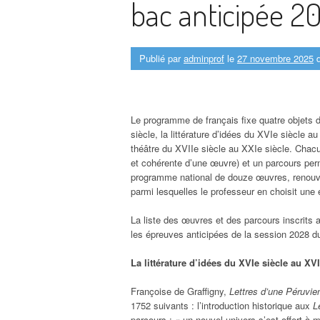
bac anticipée 2
Publié par
adminprof
le
27 novembre 2025
d
Le programme de français fixe quatre objets d
siècle, la littérature d’idées du XVIe siècle a
théâtre du XVIIe siècle au XXIe siècle. Chac
et cohérente d’une œuvre) et un parcours perm
programme national de douze œuvres, renouvelé
parmi lesquelles le professeur en choisit une
La liste des œuvres et des parcours inscrit
les épreuves anticipées de la session 2028 du
La littérature d’idées du XVIe siècle au XVI
Françoise de Graffigny,
Lettres d’une Péruvi
1752 suivants : l’introduction historique aux
L
parcours : « un nouvel univers s’est offert à 