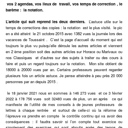
vos 2 agendas, vos lieux de travail, vos temps de correction , le
barème : la notation.
L’article qui suit reprend les deux derniers.
L’astuce utile sur le
temps
de corrections des copies : la notation est le plus visité. le pic
en a été atteint le 21 octobre 2015 avec 1382 vues la journée lors des
vacances de Toussaint .
C’est la page d’accueil du moment qui est
toujours le plus vu puisqu’elle déroule les autres articles et viennent
en 2 ème position soit des autres articles sur Horace ou Marivaux ou
nos Classiques et d’autres sur des sujets à traiter ou des cours à
faire et puis un regard toujours sur la notation. Mon site obtient de
18000 à 20000 vues par an. Certains professeurs peuvent regarder
plusieurs fois un article astuce. Je pense atteindre à peu près 20 000
personnes par an depuis 2015 .
le 18 janvier 2021 nous en sommes à 146 273 vues et ce 3 février
2022 à 178 756 vues soit 32483 vues de plus, un an après ce qui
manifeste de l’utilité de mes conseils à de jeunes professeurs de
lettres à chaque rentrée et surtout de celle-ci où la réforme de
l’épreuve va prendre en compte le contrôle continu qui va avoir des
conséquences : il faudra savoir si l’on compte tout exercice ou
simplement des exercices qui sont aboutis après des temps de