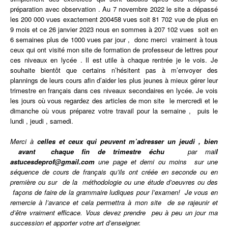
préparation avec observation . Au 7 novembre 2022 le site a dépassé
les 200 000 vues exactement 200458 vues soit 81 702 vue de plus en
9 mois et ce 26 janvier 2023 nous en sommes à 207 102 vues soit en
6 semaines plus de 1000 vues par jour , donc merci vraiment à tous
ceux qui ont visité mon site de formation de professeur de lettres pour
ces niveaux en lycée . Il est utile à chaque rentrée je le vois. Je
souhaite bientôt que certains n’hésitent pas à m’envoyer des
plannings de leurs cours afin d’aider les plus jeunes à mieux gérer leur
trimestre en français dans ces niveaux secondaires en lycée. Je vois
les jours où vous regardez des articles de mon site le mercredi et le
dimanche où vous préparez votre travail pour la semaine , puis le
lundi , jeudi , samedi.
Merci à
celles et ceux qui peuvent m’adresser un jeudi , bien
avant chaque fin de trimestre échu
par mai
l
astucesdeprof@gmail.com
une page et demi ou moins sur une
séquence de cours de français qu’ils ont
créée
en seconde ou en
première ou sur de la méthodologie ou une étude d’oeuvres ou des
façons de faire de la grammaire ludiques pour l’examen! Je vous en
remercie à l’avance et cela permettra à mon site de se rajeunir et
d’être vraiment efficace. Vous devez prendre peu à peu un jour ma
succession et apporter votre art d’enseigner.