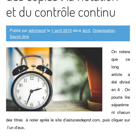
et du contrôle continu
Publié par
adminprof
le
1 avril 2015
dans
écrit
,
Organisation
,
Savoir être
On notera
que ce
long
article a
été divisé
en 4 . On
pourra lire
séparéme
nt chacun
des titres à noter après le site d’astucesdeprof.com, puis cliquer sur
l’un d’eux.