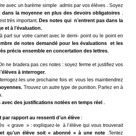
dre avec un barème simple admis par vos élèves . Soyez
t dans la moyenne en plus des devoirs obligatoires
.
st très important.
D
es notes qui n’entrent pas dans la
 et à l’évaluation.
part sur votre carnet avec le demi- point ou le point en
ombre de notes demandé pour les évaluations et les
rès précis ensemble en concertation des lettres.
n ne bradera pas ces notes : soyez ferme et justifiez vos
d’élèves à interroger.
terrogez-les une prochaine fois et vous les maintiendrez
 moyennes.
Trouvez un autre type de punition. Parlez en à
u.
 avec des justifications notées en temps réel .
it par rapport au
ressenti
d’un élève
:
rès « grave » : expliquez-le à l’élève qui vous trouverait
ffet qu’un élève soit « abonné » à une note
.Tentez