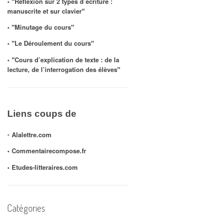
◦ "Réflexion sur 2 types d’écriture :
manuscrite et sur clavier"
◦ "Minutage du cours"
◦ "Le Déroulement du cours"
◦ "Cours d’explication de texte : de la
lecture, de l’interrogation des élèves"
Liens coups de
◦
Alalettre.com
◦ Commentairecompose.fr
◦
Etudes-litteraires.com
Catégories