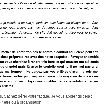
n remercie à l’avance et cela permettra à mon site de se rajeunir et
e peu à peu un jour ma succession et apporter votre art d’enseigner.
ue je prends et ce que je garde en toute liberté de chaque côté . Vous
la ne vous prenne pas trop de temps sauf si vous en avez. Vous
e préparation de cours. Ce site doit devenir le vôtre vous le savez.
on ou la ville où vous enseignez … comme vous voulez.
 méfier de noter trop bas le contrôle continu car l’élève peut être
rcices préparatoires avec des notes adaptées . Revoyez ensemble
que vous cherchez à rendre très bons et qui souvent ont été notés
lus grande! mais là avec le contrôle continu il ne faut pas aller
as me tromper. Ne gardez pas vos critères d’avant la réforme.
les bases réelles pour ne pas « casser » la moyenne de vos élèves
és et surtout eux. Soyez raisonnables dans vos notations . Voyez
s critères.
. Sachez gérer votre fatigue. Je vous apprends cela :
oir être ou à organisation.