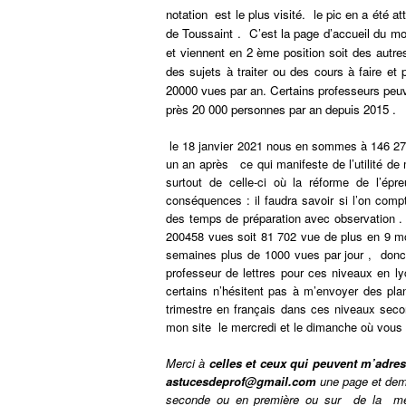
notation est le plus visité. le pic en a été 
de Toussaint .
C’est la page d’accueil du mom
et viennent en 2 ème position soit des autr
des sujets à traiter ou des cours à faire et
20000 vues par an. Certains professeurs peuve
près 20 000 personnes par an depuis 2015 .
le 18 janvier 2021 nous en sommes à 146 273
un an après ce qui manifeste de l’utilité de
surtout de celle-ci où la réforme de l’ép
conséquences : il faudra savoir si l’on com
des temps de préparation avec observation 
200458 vues soit 81 702 vue de plus en 9 m
semaines plus de 1000 vues par jour , donc 
professeur de lettres pour ces niveaux en lyc
certains n’hésitent pas à m’envoyer des plan
trimestre en français dans ces niveaux seco
mon site le mercredi et le dimanche où vous p
Merci à
celles et ceux qui peuvent m’adre
astucesdeprof@gmail.com
une page et demi
seconde ou en première ou sur de la mét