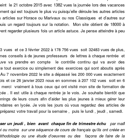
atteint le 21 octobre 2015 avec 1382 vues la journée lors des vacances
ent qui est toujours le plus vu puisqu’elle déroule les autres articles
es articles sur Horace ou Marivaux ou nos Classiques et d’autres sur
 puis un regard toujours sur la notation. Mon site obtient de 18000 à
nt regarder plusieurs fois un article astuce. Je pense atteindre à peu
 vues et ce 3 février 2022 à 178 756 vues soit 32483 vues de plus,
 mes conseils à de jeunes professeurs de lettres à chaque rentrée et
reuve va prendre en compte le contrôle continu qui va avoir des
pte tout exercice ou simplement des exercices qui sont aboutis après
. Au 7 novembre 2022 le site a dépassé les 200 000 vues exactement
ois et ce 26 janvier 2023 nous en sommes à 207 102 vues soit en 6
merci vraiment à tous ceux qui ont visité mon site de formation de
ée . Il est utile à chaque rentrée je le vois. Je souhaite bientôt que
nings de leurs cours afin d’aider les plus jeunes à mieux gérer leur
ndaires en lycée. Je vois les jours où vous regardez des articles de
réparez votre travail pour la semaine , puis le lundi , jeudi , samedi.
sser un jeudi , bien avant chaque fin de trimestre échu
par mai
l
 ou moins sur une séquence de cours de français qu’ils ont
créée
en
hodologie ou une étude d’oeuvres ou des façons de faire de la