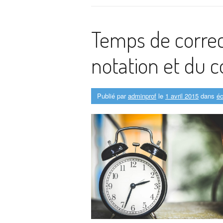
Temps de correct
notation et du c
Publié par
adminprof
le
1 avril 2015
dans
éc