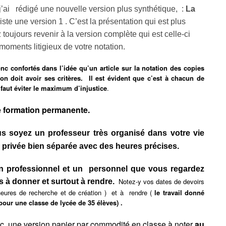
j’ai rédigé une nouvelle version plus synthétique, :
La
xiste une version 1 . C’est la présentation qui est plus
 toujours revenir à la version complète qui est celle-ci
moments litigieux de votre notation.
onfortés dans l’idée qu’un article sur la notation des copies
ion doit avoir ses critères. Il est évident que c’est à chacun de
 faut éviter le maximum d’injustice
.
e formation permanente.
us soyez un professeur très organisé dans votre vie
e privée bien séparée avec des heures précises.
n
professionnel et un personnel que vous regardez
Notez-y vos dates de devoirs
 à donner et surtout à rendre.
heures de recherche et de création ) et à rendre (
le travail donné
our une classe de lycée de 35 élèves) .
ec une version papier par commodité en classe à noter
au