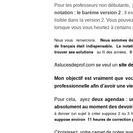
Pour les professeurs non débutants, 
notation : le barème version 2
. Il e
lisible dans la version 2. Vous pouvez
lorsque vous vous heurtez à certains 
Nous vous remercions.
Nous sommes donc c
de français était indispensable. La notat
trouver ses solutions
au fil des années.
Il
Astucesdeprof.com se veut un
site d
Mon objectif est vraiment que vo
professionnelle afin d’avoir une vi
Pour cela, a
yez
deux agendas
:
u
absolument au moment des devoirs
à donner (un sujet à créer suppose 2 ou 3 
suppose environ 11 heures de correction p
Choisissez votre carnet de notes av