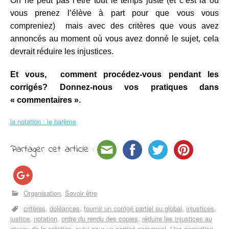
On ne peut pas l’être tout le temps juste (et c’est là où
vous prenez l’élève à part pour que vous vous
compreniez) mais avec des critères que vous avez
annoncés au moment où vous avez donné le sujet, cela
devrait réduire les injustices.
Et vous, comment procédez-vous pendant les
corrigés? Donnez-nous vos pratiques dans
« commentaires ».
la notation : le barème
Partager cet article :
Organisation
Savoir être
critères
doléances
fournir un corrigé partiel ou global
injustices
justice
notation
ordre du rendu des copies
réduire les injustices au
niveau de la notation
suivi pour un corrigé personnel
Une correction