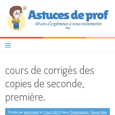
Aller au contenu
Astuces de prof
40 ANS D'EXPÉRIENCE À VOUS TRANSMETTRE
cours de corrigés des
copies de seconde,
première.
Publié par
adminprof
le
3 avril 2015
dans
Organisation
,
Savoir être