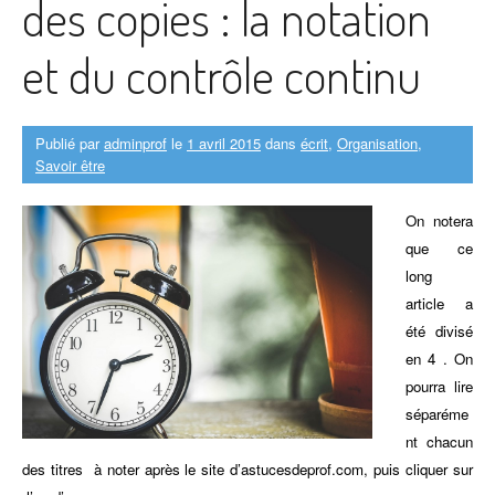
des copies : la notation
et du contrôle continu
Publié par
adminprof
le
1 avril 2015
dans
écrit
,
Organisation
,
Savoir être
On notera
que ce
long
article a
été divisé
en 4 . On
pourra lire
séparéme
nt chacun
des titres à noter après le site d’astucesdeprof.com, puis cliquer sur