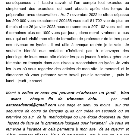
conséquences : il faudra savoir si l’on compte tout exercice ou
simplement des exercices qui sont aboutis après des temps de
préparation avec observation . Au 7 novembre 2022 le site a dépassé
les 200 000 vues exactement 200458 vues soit 81 702 vue de plus en
9 mois et ce 26 janvier 2023 nous en sommes à 207 102 vues soit en
6 semaines plus de 1000 vues par jour , donc merci vraiment à tous
ceux qui ont visité mon site de formation de professeur de lettres pour
ces niveaux en lycée . Il est utile à chaque rentrée je le vois. Je
souhaite bientôt que certains n’hésitent pas à m’envoyer des
plannings de leurs cours afin d’aider les plus jeunes à mieux gérer leur
trimestre en français dans ces niveaux secondaires en lycée. Je vois
les jours où vous regardez des articles de mon site le mercredi et le
dimanche où vous préparez votre travail pour la semaine , puis le
lundi , jeudi , samedi.
Merci à
celles et ceux qui peuvent m’adresser un jeudi , bien
avant chaque fin de trimestre échu
par mai
l
astucesdeprof@gmail.com
une page et demi ou moins sur une
séquence de cours de français qu’ils ont
créée
en seconde ou en
première ou sur de la méthodologie ou une étude d’oeuvres ou des
façons de faire de la grammaire ludiques pour l’examen! Je vous en
remercie à l’avance et cela permettra à mon site de se rajeunir et
d’être vraiment efficace. Vous devez prendre peu à peu un jour ma