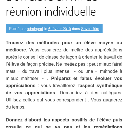
réunion individuelle
Publié par
adminprof
le
6 février 2019
dans
Savoir être
Trouvez des méthodes pour un élève moyen ou
médiocre
. Vous essaierez de mettre des appréciations
après le conseil de classe de façon à orienter le travail de
l’élève de façon précise. Ne mettez pas : peut mieux faire!
mais « du travail plus intense » ou une « méthode à
mieux maîtriser » .
Préparez et faites évoluer vos
appréciations
: vous travaillerez
l’aspect synthétique
de vos appréciations
. Demandez à des collègues.
Utilisez celles qui vous correspondent . Vous gagnerez
du temps.
Donnez d’abord les aspects positifs de l’élève puis
ensuite ce qui ne va pas et les remédiations