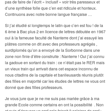
pas de faire de l’écrit « inclusif » voir très paresseux et
d’une synthèse folle que c’en est ridicule et honteux.
Continuons avec notre bonne langue française …
Si j’ai étudié si longtemps le latin que c’en est fou ! de la
6 ème à Bac plus 2 en licence de lettres débutée en 1967
oui à la fameuse faculté de Nanterre dont j’ai essuyé les
plâtres comme on dit avec des professeurs agrégés ,
surdiplomés qu’on a envoyé de la Sorbonne dans une
zone non finie d’être construite : Nanterre ! Oui j’ai connu
la gadoue en sortant du train : ce n’était pas le RER mais
un vieux train qui arrivait dans cet espace inconnu de
nous citadins de la capitale et banlieusards réunis plutôt
des filles en majorité car les études de lettres ne vous ont
donné que des filles professeurs.
Je vous jure que je ne me suis pas mariée grâce à ma
grande Ecole comme certains en ont la possibilité . Non
et puis d’épouser un prof cela faisait 2 salaires de prof :