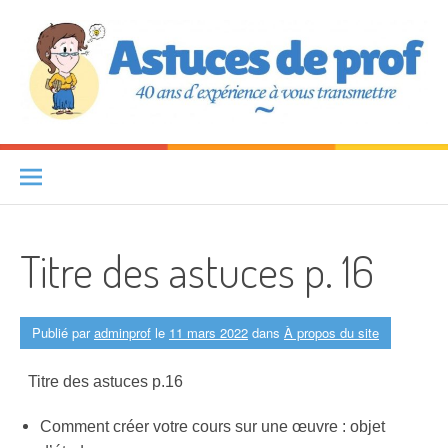
Aller au contenu
Astuces de prof
40 ANS D'EXPÉRIENCE À VOUS TRANSMETTRE
Titre des astuces p. 16
Publié par
adminprof
le
11 mars 2022
dans
À propos du site
Titre des astuces p.16
Comment créer votre cours sur une œuvre : objet