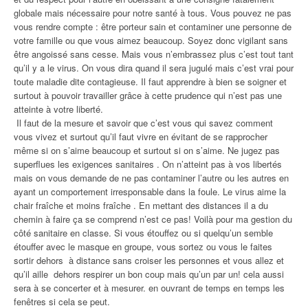
globale mais nécessaire pour notre santé à tous. Vous pouvez ne pas
vous rendre compte : être porteur sain et contaminer une personne de
votre famille ou que vous aimez beaucoup. Soyez donc vigilant sans
être angoissé sans cesse. Mais vous n’embrassez plus c’est tout tant
qu’il y a le virus. On vous dira quand il sera jugulé mais c’est vrai pour
toute maladie dite contagieuse. Il faut apprendre à bien se soigner et
surtout à pouvoir travailler grâce à cette prudence qui n’est pas une
atteinte à votre liberté.
Il faut de la mesure et savoir que c’est vous qui savez comment
vous vivez et surtout qu’il faut vivre en évitant de se rapprocher
même si on s’aime beaucoup et surtout si on s’aime. Ne jugez pas
superflues les exigences sanitaires . On n’atteint pas à vos libertés
mais on vous demande de ne pas contaminer l’autre ou les autres en
ayant un comportement irresponsable dans la foule. Le virus aime la
chair fraîche et moins fraîche . En mettant des distances il a du
chemin à faire ça se comprend n’est ce pas! Voilà pour ma gestion du
côté sanitaire en classe. Si vous étouffez ou si quelqu’un semble
étouffer avec le masque en groupe, vous sortez ou vous le faites
sortir dehors à distance sans croiser les personnes et vous allez et
qu’il aille dehors respirer un bon coup mais qu’un par un! cela aussi
sera à se concerter et à mesurer. en ouvrant de temps en temps les
fenêtres si cela se peut.