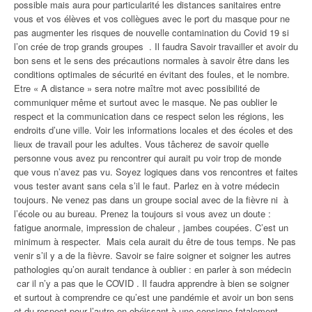
possible mais aura pour particularité les distances sanitaires entre
vous et vos élèves et vos collègues avec le port du masque pour ne
pas augmenter les risques de nouvelle contamination du Covid 19 si
l’on crée de trop grands groupes . Il faudra Savoir travailler et avoir du
bon sens et le sens des précautions normales à savoir être dans les
conditions optimales de sécurité en évitant des foules, et le nombre.
Etre « A distance » sera notre maître mot avec possibilité de
communiquer même et surtout avec le masque. Ne pas oublier le
respect et la communication dans ce respect selon les régions, les
endroits d’une ville. Voir les informations locales et des écoles et des
lieux de travail pour les adultes. Vous tâcherez de savoir quelle
personne vous avez pu rencontrer qui aurait pu voir trop de monde
que vous n’avez pas vu. Soyez logiques dans vos rencontres et faites
vous tester avant sans cela s’il le faut. Parlez en à votre médecin
toujours. Ne venez pas dans un groupe social avec de la fièvre ni à
l’école ou au bureau. Prenez la toujours si vous avez un doute :
fatigue anormale, impression de chaleur , jambes coupées. C’est un
minimum à respecter. Mais cela aurait du être de tous temps. Ne pas
venir s’il y a de la fièvre. Savoir se faire soigner et soigner les autres
pathologies qu’on aurait tendance à oublier : en parler à son médecin
car il n’y a pas que le COVID . Il faudra apprendre à bien se soigner
et surtout à comprendre ce qu’est une pandémie et avoir un bon sens
et du respect pour l’autre en obéissant à une consigne fatalement