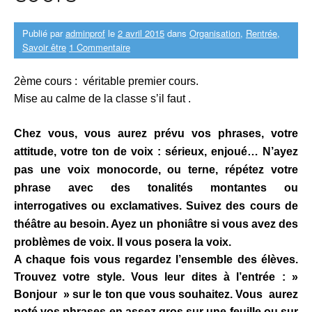
Publié par
adminprof
le
2 avril 2015
dans
Organisation
,
Rentrée
,
Savoir être
1 Commentaire
2ème cours : véritable premier cours.
Mise au calme de la classe s’il faut .
Chez vous, vous aurez prévu vos phrases, votre
attitude, votre ton de voix : sérieux, enjoué…
N’ayez
pas une voix monocorde, ou
terne, répétez votre
phrase avec des tonalités montantes ou
interrogatives ou exclamatives. Suivez des cours de
théâtre au besoin. Ayez un phoniâtre si vous avez des
problèmes de voix. Il vous posera la voix.
A chaque fois vous regardez l’ensemble des élèves.
Trouvez votre style. Vous leur dites à l’entrée : »
Bonjour » sur le ton que vous souhaitez. Vous aurez
noté vos phrases en assez gros sur une feuille ou sur