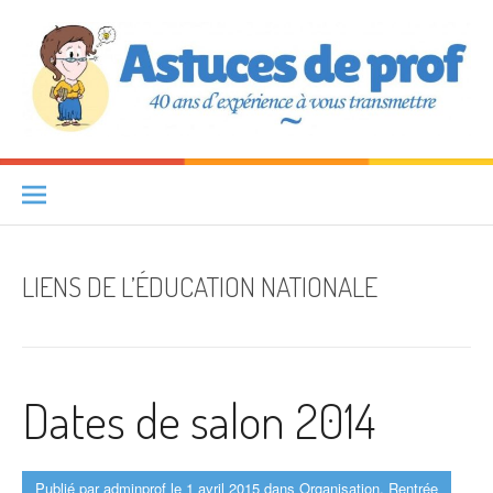
Aller au contenu
Astuces de prof
40 ANS D'EXPÉRIENCE À VOUS TRANSMETTRE
LIENS DE L’ÉDUCATION NATIONALE
Dates de salon 2014
Publié par
adminprof
le
1 avril 2015
dans
Organisation
,
Rentrée