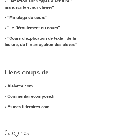
◦ "Réflexion sur 2 types d’écriture :
manuscrite et sur clavier"
◦ "Minutage du cours"
◦ "Le Déroulement du cours"
◦ "Cours d’explication de texte : de la
lecture, de l’interrogation des élèves"
Liens coups de
◦
Alalettre.com
◦ Commentairecompose.fr
◦
Etudes-litteraires.com
Catégories