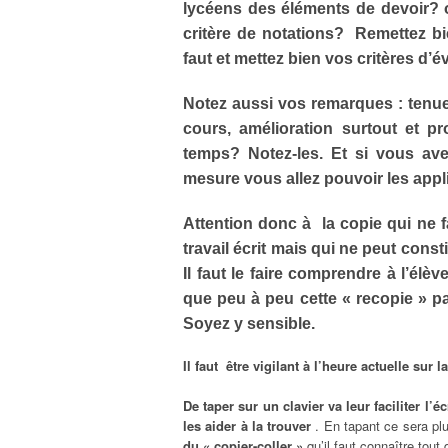
lycéens des éléments de devoir? o
critère de notations? Remettez bi
faut et mettez bien vos critères d’é
Notez aussi vos remarques : tenue 
cours, amélioration surtout et p
temps? Notez-les. Et si vous av
mesure vous allez pouvoir les appli
Attention donc à la copie qui ne f
travail écrit mais qui ne peut con
Il faut le faire comprendre à l’él
que peu à peu cette « recopie » pa
Soyez y sensible.
Il faut
être vigilant à l’heure actuelle sur l
De taper sur un clavier va leur faciliter l’éc
les aider à la trouver
. En tapant ce sera plu
du « copier-coller »
qu’il faut connaître tout 