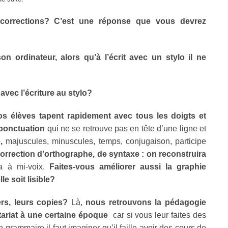
corrections? C’est une réponse que vous devrez
son ordinateur, alors qu’à l’écrit avec un stylo il ne
avec l’écriture au stylo?
os élèves tapent rapidement avec tous les doigts et
ponctuation
qui ne se retrouve pas en tête d’une ligne et
,
majuscules, minuscules, temps, conjugaison, participe
orrection d’orthographe, de syntaxe : on reconstruira
a à mi-voix.
Faites-vous améliorer aussi la graphie
le soit lisible?
ers, leurs copies?
Là,
nous retrouvons la pédagogie
tariat à une certaine époque
car si vous leur faites des
e grammaire il faut imaginer qu’il faille avoir des cours de