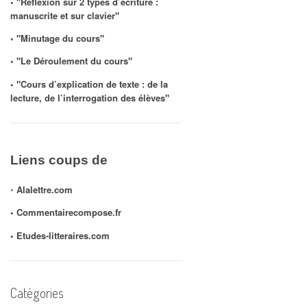
◦ "Réflexion sur 2 types d’écriture :
manuscrite et sur clavier"
◦ "Minutage du cours"
◦ "Le Déroulement du cours"
◦ "Cours d’explication de texte : de la
lecture, de l’interrogation des élèves"
Liens coups de
◦
Alalettre.com
◦ Commentairecompose.fr
◦
Etudes-litteraires.com
Catégories