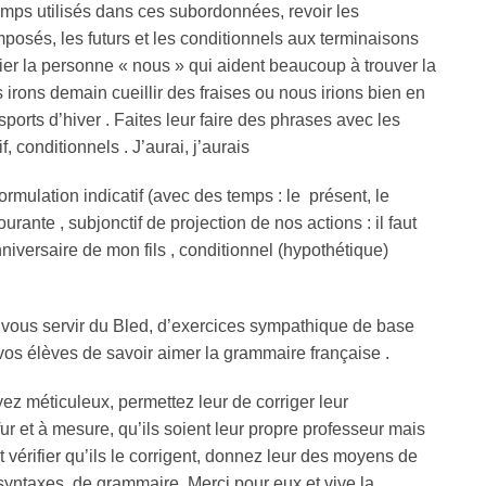
emps utilisés dans ces subordonnées, revoir les
mposés, les futurs et les conditionnels aux terminaisons
rnier la personne « nous » qui aident beaucoup à trouver la
 irons demain cueillir des fraises ou nous irions bien en
orts d’hiver . Faites leur faire des phrases avec les
, conditionnels . J’aurai, j’aurais
rmulation indicatif (avec des temps : le présent, le
ourante , subjonctif de projection de nos actions : il faut
niversaire de mon fils , conditionnel (hypothétique)
vous servir du Bled, d’exercices sympathique de base
vos élèves de savoir aimer la grammaire française .
yez méticuleux, permettez leur de corriger leur
fur et à mesure, qu’ils soient leur propre professeur mais
 vérifier qu’ils le corrigent, donnez leur des moyens de
 syntaxes, de grammaire. Merci pour eux et vive la