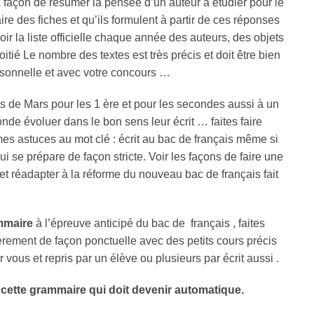
a façon de résumer la pensée d’un auteur à étudier pour le
faire des fiches et qu’ils formulent à partir de ces réponses
oir la liste officielle chaque année des auteurs, des objets
oitié Le nombre des textes est très précis et doit être bien
ersonnelle et avec votre concours …
s de Mars pour les 1 ère et pour les secondes aussi à un
nde évoluer dans le bon sens leur écrit … faites faire
mes astuces au mot clé : écrit au bac de français même si
i se prépare de façon stricte. Voir les façons de faire une
et réadapter à la réforme du nouveau bac de français fait
mmaire
à l’épreuve anticipé du bac de français , faites
ièrement de façon ponctuelle avec des petits cours précis
vous et repris par un élève ou plusieurs par écrit aussi .
 cette grammaire qui doit devenir automatique.