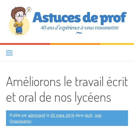
Aller au contenu
Astuces de prof
40 ANS D'EXPÉRIENCE À VOUS TRANSMETTRE
Améliorons le travail écrit
et oral de nos lycéens
Publié par
adminprof
le
25 mars 2019
dans
écrit
,
oral
,
Organisation