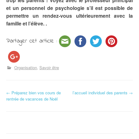
trop les parents ! Voyez avec le professeur principal
et un personnel de psychologie s’il est possible de
permettre un rendez-vous ultérieurement avec la
famille et l’élève. .
Partager cet article :
Organisation
Savoir être
←
Préparez bien vos cours de
l’accueil individuel des parents
→
Navigation d'article
rentrée de vacances de Noël