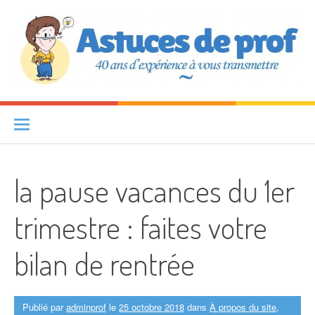
Aller au contenu
Astuces de prof
40 ANS D'EXPÉRIENCE À VOUS TRANSMETTRE
la pause vacances du 1er
trimestre : faites votre
bilan de rentrée
Publié par
adminprof
le
25 octobre 2018
dans
À propos du site
,