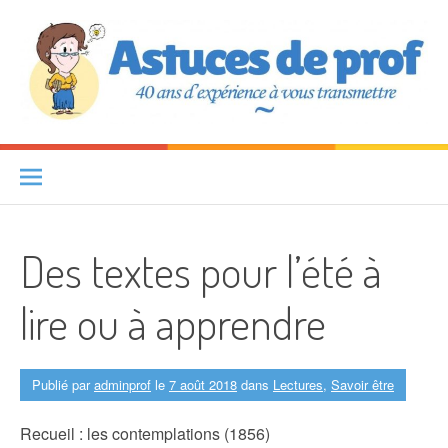
Aller au contenu
Astuces de prof
40 ANS D'EXPÉRIENCE À VOUS TRANSMETTRE
Des textes pour l’été à
lire ou à apprendre
Publié par
adminprof
le
7 août 2018
dans
Lectures
,
Savoir être
Recueil : les contemplations (1856)