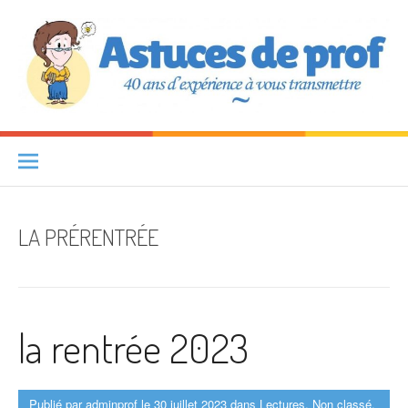
Aller au contenu
Astuces de prof
40 ANS D'EXPÉRIENCE À VOUS TRANSMETTRE
LA PRÉRENTRÉE
la rentrée 2023
Publié par
adminprof
le
30 juillet 2023
dans
Lectures
,
Non classé
,